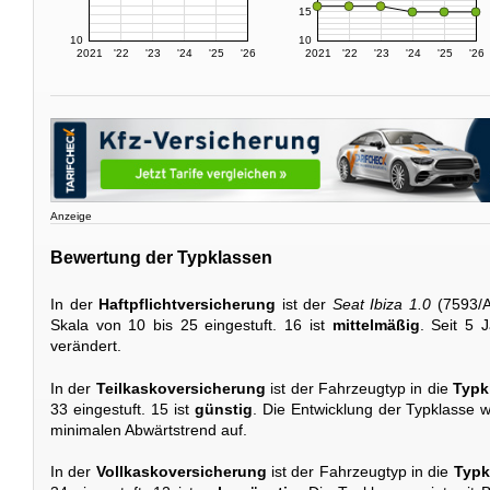
15
10
10
2021
'22
'23
'24
'25
'26
2021
'22
'23
'24
'25
'26
Anzeige
Bewertung der Typklassen
In der
Haftpflichtversicherung
ist der
Seat Ibiza 1.0
(7593/A
Skala von 10 bis 25 eingestuft. 16 ist
mittelmäßig
. Seit 5 
verändert.
In der
Teilkaskoversicherung
ist der Fahrzeugtyp in die
Typk
33 eingestuft. 15 ist
günstig
. Die Entwicklung der Typklasse we
minimalen Abwärtstrend auf.
In der
Vollkaskoversicherung
ist der Fahrzeugtyp in die
Typk