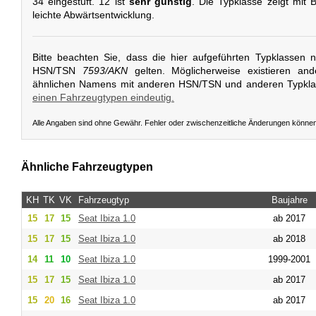
34 eingestuft. 12 ist
sehr günstig
. Die Typklasse zeigt mit B
leichte Abwärtsentwicklung.
Bitte beachten Sie, dass die hier aufgeführten Typklassen 
HSN/TSN
7593/AKN
gelten. Möglicherweise existieren an
ähnlichen Namens mit anderen HSN/TSN und anderen Typkl
einen Fahrzeugtypen eindeutig.
Alle Angaben sind ohne Gewähr. Fehler oder zwischenzeitliche Änderungen könne
Ähnliche Fahrzeugtypen
KH
TK
VK
Fahrzeugtyp
Baujahre
15
17
15
Seat
Ibiza 1.0
ab 2017
15
17
15
Seat
Ibiza 1.0
ab 2018
14
11
10
Seat
Ibiza 1.0
1999-2001
15
17
15
Seat
Ibiza 1.0
ab 2017
15
20
16
Seat
Ibiza 1.0
ab 2017