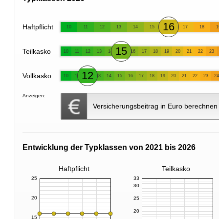
16
Haftpflicht
10
11
12
13
14
15
17
18
1
15
Teilkasko
10
11
12
13
14
16
17
18
19
20
21
22
23
12
Vollkasko
10
11
13
14
15
16
17
18
19
20
21
22
23
24
Anzeigen:
Versicherungsbeitrag in Euro berechnen
Entwicklung der Typklassen von 2021 bis 2026
Haftpflicht
Teilkasko
25
33
30
20
25
20
15