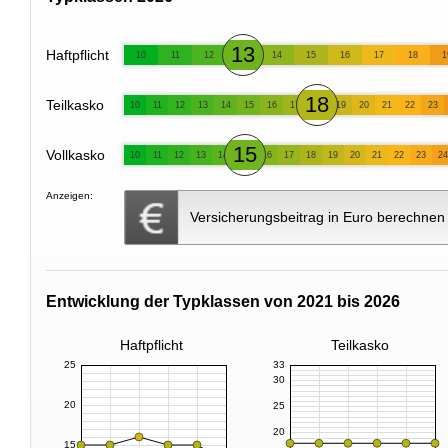
13
Haftpflicht
10
11
12
14
15
16
17
18
1
18
Teilkasko
10
11
12
13
14
15
16
17
19
20
21
22
23
15
Vollkasko
10
11
12
13
14
16
17
18
19
20
21
22
23
24
Anzeigen:
Versicherungsbeitrag in Euro berechnen
Entwicklung der Typklassen von 2021 bis 2026
Haftpflicht
Teilkasko
25
33
30
20
25
20
15