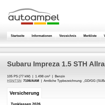
Startseite
Informationen
Verzeichnis
Merkliste
Subaru
Impreza 1.5 STH Allr
105 PS (
77
kW
) |
1.498
cm³
|
Benzin
HSN/TSN
:
7106/AAM
| Amtliche Typbezeichnung: „
GD/GG (SUB
Versicherung
Typklassen 2026