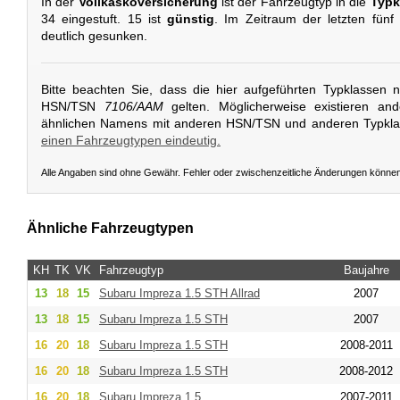
In der
Vollkaskoversicherung
ist der Fahrzeugtyp in die
Typk
34 eingestuft. 15 ist
günstig
. Im Zeitraum der letzten fünf
deutlich gesunken.
Bitte beachten Sie, dass die hier aufgeführten Typklassen 
HSN/TSN
7106/AAM
gelten. Möglicherweise existieren an
ähnlichen Namens mit anderen HSN/TSN und anderen Typkl
einen Fahrzeugtypen eindeutig.
Alle Angaben sind ohne Gewähr. Fehler oder zwischenzeitliche Änderungen könne
Ähnliche Fahrzeugtypen
KH
TK
VK
Fahrzeugtyp
Baujahre
13
18
15
Subaru
Impreza 1.5 STH Allrad
2007
13
18
15
Subaru
Impreza 1.5 STH
2007
16
20
18
Subaru
Impreza 1.5 STH
2008-2011
16
20
18
Subaru
Impreza 1.5 STH
2008-2012
16
20
18
Subaru
Impreza 1.5
2007-2011