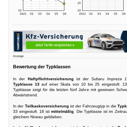
15
10
10
2021
'22
'23
'24
'25
'26
2021
'22
'23
'24
'25
'26
Anzeige
Bewertung der Typklassen
In der
Haftpflichtversicherung
ist der
Subaru Impreza 1
Typklasse 13
auf einer Skala von 10 bis 25 eingestuft. 1
Typklasse zeigt für die letzten fünf Jahre mit gewissen Sch
Abwärtstrend.
In der
Teilkaskoversicherung
ist der Fahrzeugtyp in die
Typk
33 eingestuft. 18 ist
mittelmäßig
. Die Typklasse ist im Zeitr
gleichem Niveau geblieben.