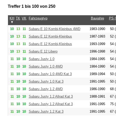
Treffer 1 bis 100 von 250
KH
TK
VK
Fahrzeugtyp
Baujahre
PS 
▼
10
13
11
Subaru E 10 Kombi-Kleinbus 4WD
1983-1990
50 (
10
13
11
Subaru E 12 Kombi-Kleinbus
1987-1993
52 (
10
13
11
Subaru E 12 Kombi-Kleinbus
1993-1999
54 (
10
13
11
Subaru E 12 Libero
1996-1998
54 (
11
10
10
Subaru Justy 1.0
1984-1995
54 (
11
10
10
Subaru Justy 1.0 4WD
1984-1990
54 (
11
10
10
Subaru Justy 1.0 4WD Kat 3
1989-1994
50 (
11
10
10
Subaru Justy 1.0 Kat 3
1991-1995
50 (
11
10
10
Subaru Justy 1.2 4WD
1986-1990
68 (
11
10
10
Subaru Justy 1.2 Allrad Kat 3
1988-1991
67 (
11
10
10
Subaru Justy 1.2 Allrad Kat 3
1991-1995
75 (
11
10
10
Subaru Justy 1.2 Kat 3
1991-1995
67 (