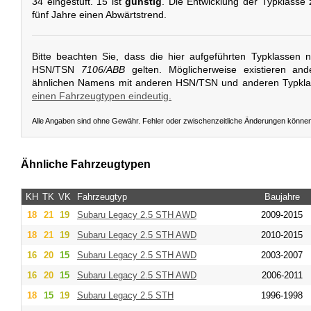
34 eingestuft. 15 ist
günstig
. Die Entwicklung der Typklasse 
fünf Jahre einen Abwärtstrend.
Bitte beachten Sie, dass die hier aufgeführten Typklassen 
HSN/TSN
7106/ABB
gelten. Möglicherweise existieren an
ähnlichen Namens mit anderen HSN/TSN und anderen Typkl
einen Fahrzeugtypen eindeutig.
Alle Angaben sind ohne Gewähr. Fehler oder zwischenzeitliche Änderungen könne
Ähnliche Fahrzeugtypen
KH
TK
VK
Fahrzeugtyp
Baujahre
18
21
19
Subaru
Legacy 2.5 STH AWD
2009-2015
18
21
19
Subaru
Legacy 2.5 STH AWD
2010-2015
16
20
15
Subaru
Legacy 2.5 STH AWD
2003-2007
16
20
15
Subaru
Legacy 2.5 STH AWD
2006-2011
18
15
19
Subaru
Legacy 2.5 STH
1996-1998