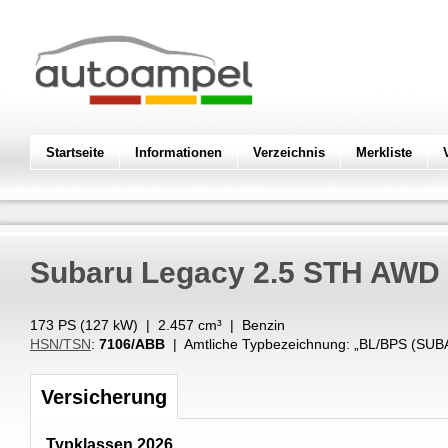
Startseite
Informationen
Verzeichnis
Merkliste
Subaru
Legacy 2.5 STH AWD
173 PS (
127
kW
) |
2.457
cm³
|
Benzin
HSN/TSN
:
7106/ABB
| Amtliche Typbezeichnung: „
BL/BPS (SUB
Versicherung
Typklassen 2026