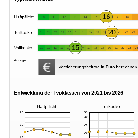
16
Haftpflicht
10
11
12
13
14
15
17
18
1
20
Teilkasko
10
11
12
13
14
15
16
17
18
19
21
22
23
15
Vollkasko
10
11
12
13
14
16
17
18
19
20
21
22
23
24
Anzeigen:
Versicherungsbeitrag in Euro berechnen
Entwicklung der Typklassen von 2021 bis 2026
Haftpflicht
Teilkasko
25
33
30
20
25
20
15