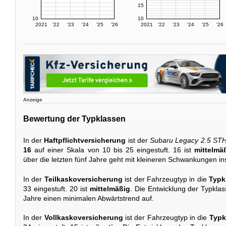
15
10
10
2021
'22
'23
'24
'25
'26
2021
'22
'23
'24
'25
'26
Anzeige
Bewertung der Typklassen
In der
Haftpflichtversicherung
ist der
Subaru Legacy 2.5 ST
16
auf einer Skala von 10 bis 25 eingestuft. 16 ist
mittelmä
über die letzten fünf Jahre geht mit kleineren Schwankungen i
In der
Teilkaskoversicherung
ist der Fahrzeugtyp in die
Typk
33 eingestuft. 20 ist
mittelmäßig
. Die Entwicklung der Typkla
Jahre einen minimalen Abwärtstrend auf.
In der
Vollkaskoversicherung
ist der Fahrzeugtyp in die
Typk