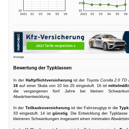
15
10
10
2021
'22
'23
'24
'25
'26
2021
'22
'23
'24
'25
'26
Anzeige
Bewertung der Typklassen
In der
Haftpflichtversicherung
ist der
Toyota Corolla 2.0 TD
16
auf einer Skala von 10 bis 25 eingestuft. 16 ist
mittelmäß
die vergangenen fünf Jahre bei kleinen Schwankun
Abwärtsentwicklung.
In der
Teilkaskoversicherung
ist der Fahrzeugtyp in die
Typk
33 eingestuft. 14 ist
günstig
. Die Entwicklung der Typklasse 
kleineren Schwankungen insgesamt einen minimalen Abwärtstr