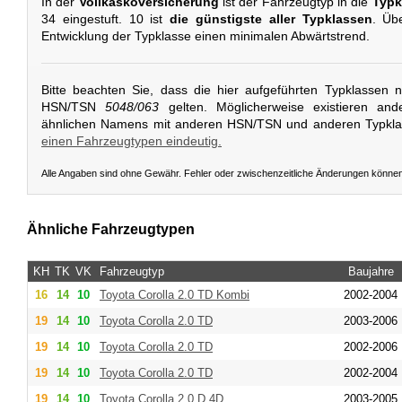
In der
Vollkaskoversicherung
ist der Fahrzeugtyp in die
Typk
34 eingestuft. 10 ist
die günstigste aller Typklassen
. Übe
Entwicklung der Typklasse einen minimalen Abwärtstrend.
Bitte beachten Sie, dass die hier aufgeführten Typklassen 
HSN/TSN
5048/063
gelten. Möglicherweise existieren and
ähnlichen Namens mit anderen HSN/TSN und anderen Typkl
einen Fahrzeugtypen eindeutig.
Alle Angaben sind ohne Gewähr. Fehler oder zwischenzeitliche Änderungen könne
Ähnliche Fahrzeugtypen
KH
TK
VK
Fahrzeugtyp
Baujahre
16
14
10
Toyota
Corolla 2.0 TD Kombi
2002-2004
19
14
10
Toyota
Corolla 2.0 TD
2003-2006
19
14
10
Toyota
Corolla 2.0 TD
2002-2006
19
14
10
Toyota
Corolla 2.0 TD
2002-2004
19
14
10
Toyota
Corolla 2.0 D 4D
2003-2005