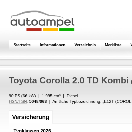
Startseite
Informationen
Verzeichnis
Merkliste
Toyota
Corolla 2.0 TD Kombi
90 PS (
66
kW
) |
1.995
cm³
|
Diesel
HSN/TSN
:
5048/063
| Amtliche Typbezeichnung: „
E12T (COROLL
Versicherung
Typklassen 2026