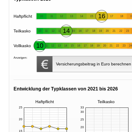
16
Haftpflicht
10
11
12
13
14
15
17
18
1
14
Teilkasko
10
11
12
13
15
16
17
18
19
20
21
22
23
10
Vollkasko
11
12
13
14
15
16
17
18
19
20
21
22
23
24
Anzeigen:
Versicherungsbeitrag in Euro berechnen
Entwicklung der Typklassen von 2021 bis 2026
Haftpflicht
Teilkasko
25
33
30
20
25
20
15