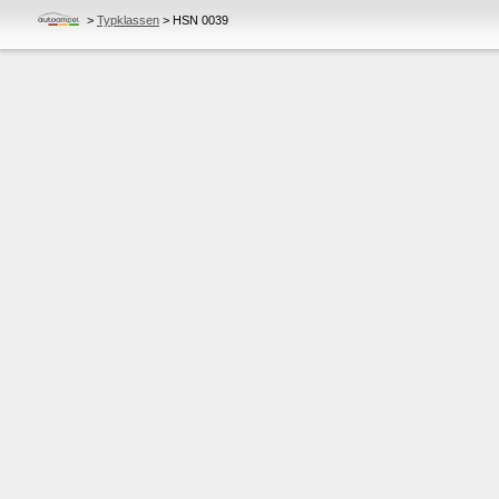
>
Typklassen
>
HSN 0039