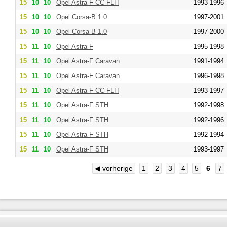
15
10
10
Opel Astra-F CC FLH
1993-1996
15
10
10
Opel Corsa-B 1.0
1997-2001
15
10
10
Opel Corsa-B 1.0
1997-2000
15
11
10
Opel Astra-F
1995-1998
15
11
10
Opel Astra-F Caravan
1991-1994
15
11
10
Opel Astra-F Caravan
1996-1998
15
11
10
Opel Astra-F CC FLH
1993-1997
15
11
10
Opel Astra-F STH
1992-1998
15
11
10
Opel Astra-F STH
1992-1996
15
11
10
Opel Astra-F STH
1992-1994
15
11
10
Opel Astra-F STH
1993-1997
◀ vorherige
1
2
3
4
5
6
7