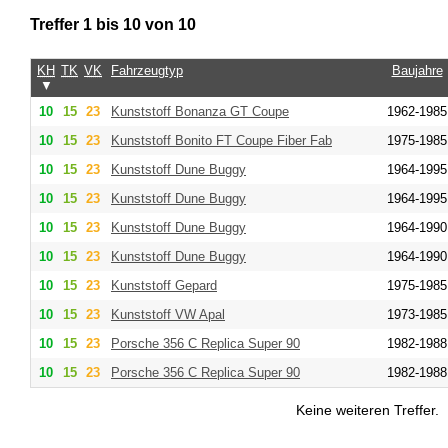
Treffer 1 bis 10 von 10
KH
TK
VK
Fahrzeugtyp
Baujahre
▼
10
15
23
Kunststoff Bonanza GT Coupe
1962-1985
10
15
23
Kunststoff Bonito FT Coupe Fiber Fab
1975-1985
10
15
23
Kunststoff Dune Buggy
1964-1995
10
15
23
Kunststoff Dune Buggy
1964-1995
10
15
23
Kunststoff Dune Buggy
1964-1990
10
15
23
Kunststoff Dune Buggy
1964-1990
10
15
23
Kunststoff Gepard
1975-1985
10
15
23
Kunststoff VW Apal
1973-1985
10
15
23
Porsche 356 C Replica Super 90
1982-1988
10
15
23
Porsche 356 C Replica Super 90
1982-1988
Keine weiteren Treffer.