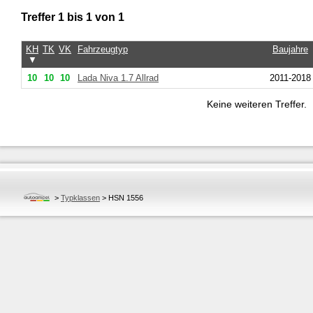
Treffer 1 bis 1 von 1
KH
TK
VK
Fahrzeugtyp
Baujahre
▼
10
10
10
Lada Niva 1.7 Allrad
2011-2018
Keine weiteren Treffer.
>
Typklassen
>
HSN 1556