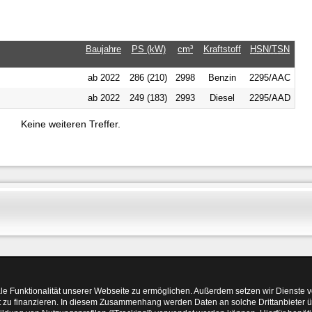
Baujahre
PS (kW)
cm³
Kraftstoff
HSN/TSN
ab 2022
286 (210)
2998
Benzin
2295/AAC
ab 2022
249 (183)
2993
Diesel
2295/AAD
Keine weiteren Treffer.
le Funktionalität unserer Webseite zu ermöglichen. Außerdem setzen wir Dienste vo
ot zu finanzieren. In diesem Zusammenhang werden Daten an solche Drittanbieter 