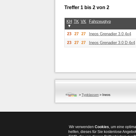
Treffer 1 bis 2 von 2
KH
TK
VK
Fahrzeugtyp
▼
23
27
27
Ineos Grenadier 3.0 4x4
23
27
27
Ineos Grenadier 3.0 D 4x4
>
Typklassen
>
Ineos
Wir verwenden
Cookies
, um eine optima
helfen, dieses für Sie kostenlose Angeb