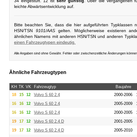
34 eingestuft. 12 ist
sehr günstig
. Über die vergangenen fü
leichte Abwärtsentwicklung auf.
Bitte beachten Sie, dass die hier aufgeführten Typklassen 
HSN/TSN
9101/AAS
gelten. Möglicherweise existieren an
ähnlichen Namens mit anderen HSN/TSN und anderen Typkl
einen Fahrzeugtypen eindeutig.
Alle Angaben sind ohne Gewähr. Fehler oder zwischenzeitliche Änderungen könne
Ähnliche Fahrzeugtypen
KH
TK
VK
Fahrzeugtyp
Baujahre
18
15
12
Volvo
S 60 2.4
2000-2006
16
16
12
Volvo
S 60 2.4
2005-2009
16
16
12
Volvo
S 60 2.4
2000-2005
19
17
12
Volvo
S 60 2.4 D
2001-2005
19
17
12
Volvo
S 60 2.4 D
2005-2010