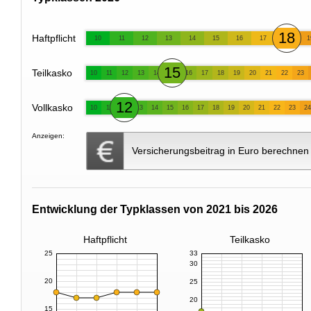
18
Haftpflicht
10
11
12
13
14
15
16
17
1
15
Teilkasko
10
11
12
13
14
16
17
18
19
20
21
22
23
12
Vollkasko
10
11
13
14
15
16
17
18
19
20
21
22
23
24
Anzeigen:
Versicherungsbeitrag in Euro berechnen
Entwicklung der Typklassen von 2021 bis 2026
Haftpflicht
Teilkasko
25
33
30
20
25
20
15