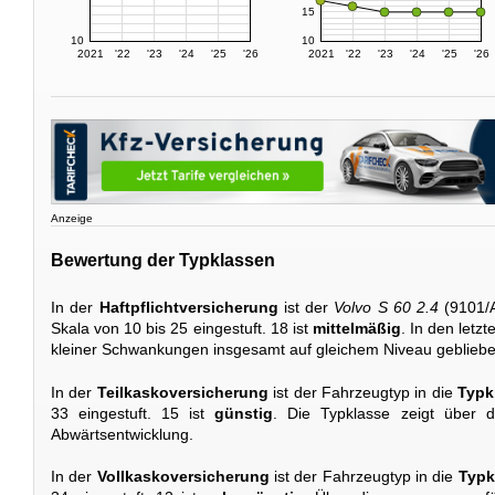
15
10
10
2021
'22
'23
'24
'25
'26
2021
'22
'23
'24
'25
'26
Anzeige
Bewertung der Typklassen
In der
Haftpflichtversicherung
ist der
Volvo S 60 2.4
(9101/
Skala von 10 bis 25 eingestuft. 18 ist
mittelmäßig
. In den letzt
kleiner Schwankungen insgesamt auf gleichem Niveau gebliebe
In der
Teilkaskoversicherung
ist der Fahrzeugtyp in die
Typk
33 eingestuft. 15 ist
günstig
. Die Typklasse zeigt über di
Abwärtsentwicklung.
In der
Vollkaskoversicherung
ist der Fahrzeugtyp in die
Typk