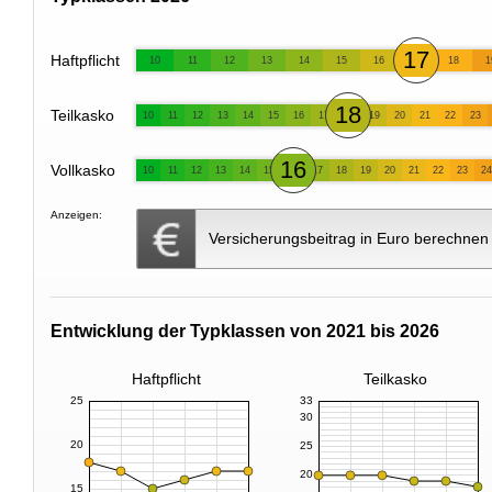
17
Haftpflicht
10
11
12
13
14
15
16
18
1
18
Teilkasko
10
11
12
13
14
15
16
17
19
20
21
22
23
16
Vollkasko
10
11
12
13
14
15
17
18
19
20
21
22
23
24
Anzeigen:
Versicherungsbeitrag in Euro berechnen
Entwicklung der Typklassen von 2021 bis 2026
Haftpflicht
Teilkasko
25
33
30
20
25
20
15