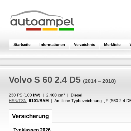
Startseite
Informationen
Verzeichnis
Merkliste
Volvo
S 60 2.4 D5
(2014 – 2018)
230 PS (
169
kW
) |
2.400
cm³
|
Diesel
HSN/TSN
:
9101/BAM
| Amtliche Typbezeichnung: „
F (S60 2.4 D
Versicherung
Typklassen 2026