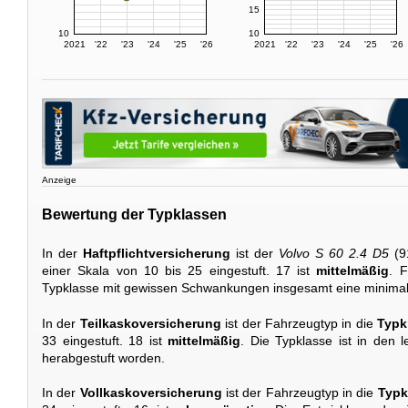
15
10
10
2021
'22
'23
'24
'25
'26
2021
'22
'23
'24
'25
'26
Anzeige
Bewertung der Typklassen
In der
Haftpflichtversicherung
ist der
Volvo S 60 2.4 D5
(9
einer Skala von 10 bis 25 eingestuft. 17 ist
mittelmäßig
. F
Typklasse mit gewissen Schwankungen insgesamt eine minimal
In der
Teilkaskoversicherung
ist der Fahrzeugtyp in die
Typk
33 eingestuft. 18 ist
mittelmäßig
. Die Typklasse ist in den l
herabgestuft worden.
In der
Vollkaskoversicherung
ist der Fahrzeugtyp in die
Typk