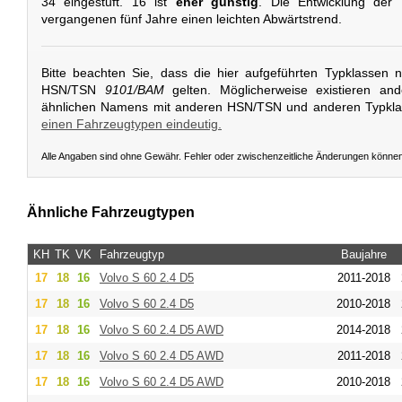
34 eingestuft. 16 ist
eher günstig
. Die Entwicklung der 
vergangenen fünf Jahre einen leichten Abwärtstrend.
Bitte beachten Sie, dass die hier aufgeführten Typklassen 
HSN/TSN
9101/BAM
gelten. Möglicherweise existieren an
ähnlichen Namens mit anderen HSN/TSN und anderen Typkl
einen Fahrzeugtypen eindeutig.
Alle Angaben sind ohne Gewähr. Fehler oder zwischenzeitliche Änderungen könne
Ähnliche Fahrzeugtypen
KH
TK
VK
Fahrzeugtyp
Baujahre
17
18
16
Volvo
S 60 2.4 D5
2011-2018
17
18
16
Volvo
S 60 2.4 D5
2010-2018
17
18
16
Volvo
S 60 2.4 D5 AWD
2014-2018
17
18
16
Volvo
S 60 2.4 D5 AWD
2011-2018
17
18
16
Volvo
S 60 2.4 D5 AWD
2010-2018