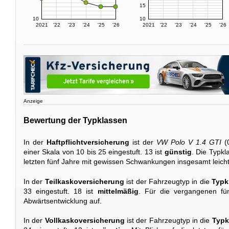
15
10
10
2021
'22
'23
'24
'25
'26
2021
'22
'23
'24
'25
'26
Anzeige
Bewertung der Typklassen
In der
Haftpflichtversicherung
ist der
VW Polo V 1.4 GTI
(0
einer Skala von 10 bis 25 eingestuft. 13 ist
günstig
. Die Typkl
letzten fünf Jahre mit gewissen Schwankungen insgesamt leicht
In der
Teilkaskoversicherung
ist der Fahrzeugtyp in die
Typk
33 eingestuft. 18 ist
mittelmäßig
. Für die vergangenen fün
Abwärtsentwicklung auf.
In der
Vollkaskoversicherung
ist der Fahrzeugtyp in die
Typk