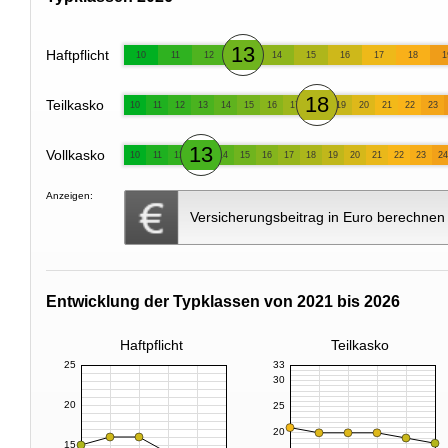
13
Haftpflicht
10
11
12
14
15
16
17
18
1
18
Teilkasko
10
11
12
13
14
15
16
17
19
20
21
22
23
13
Vollkasko
10
11
12
14
15
16
17
18
19
20
21
22
23
24
Anzeigen:
Versicherungsbeitrag in Euro berechnen
Entwicklung der Typklassen von 2021 bis 2026
Haftpflicht
Teilkasko
25
33
30
20
25
20
15