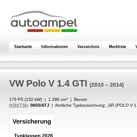
Startseite
Informationen
Verzeichnis
Merkliste
VW
Polo V 1.4 GTI
(2010 – 2014)
179 PS (
132
kW
) |
1.390
cm³
|
Benzin
HSN/TSN
:
0603/ATJ
| Amtliche Typbezeichnung: „
6R (POLO V 1
Versicherung
Typklassen 2026