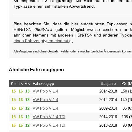
34 eingestuft. 13 ist
günstig
. Mit Blick auf die letzten fü
Typklasse einen sehr starken Abwärtstrend.
Bitte beachten Sie, dass die hier aufgeführten Typklassen 
HSN/TSN
0603/ATJ
gelten. Möglicherweise existieren and
ähnlichen Namens mit anderen HSN/TSN und anderen Typkl
einen Fahrzeugtypen eindeutig.
Alle Angaben sind ohne Gewähr. Fehler oder zwischenzeitliche Änderungen könne
Ähnliche Fahrzeugtypen
KH
TK
VK
Fahrzeugtyp
Baujahre
PS (k
15
16
13
VW
Polo V 1.4
2014-2018
150 (1
15
16
13
VW
Polo V 1.4
2012-2014
140 (1
15
16
12
VW
Polo V 1.4
2009-2014
86 (6
15
16
12
VW
Polo V 1.4 TDI
2014-2018
105 (7
16
16
12
VW
Polo V 1.4 TDI
2013-2018
90 (6