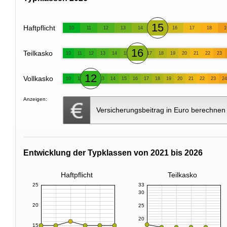
15
Haftpflicht
10
11
12
13
14
16
17
18
1
16
Teilkasko
10
11
12
13
14
15
17
18
19
20
21
22
23
12
Vollkasko
10
11
13
14
15
16
17
18
19
20
21
22
23
24
Anzeigen:
Versicherungsbeitrag in Euro berechnen
Entwicklung der Typklassen von 2021 bis 2026
Haftpflicht
Teilkasko
25
33
30
20
25
20
15