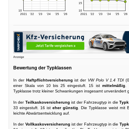
15
10
10
2021
'22
'23
'24
'25
'26
2021
'22
'23
'24
'25
'26
Anzeige
Bewertung der Typklassen
In der
Haftpflichtversicherung
ist der
VW Polo V 1.4 TDI
(0
einer Skala von 10 bis 25 eingestuft. 15 ist
mittelmäßig
. 
Typklasse trotz kleiner Schwankungen insgesamt unverändert g
In der
Teilkaskoversicherung
ist der Fahrzeugtyp in die
Typk
33 eingestuft. 16 ist
eher günstig
. Die Typklasse weist mit B
leichte Abwärtsentwicklung auf.
In der
Vollkaskoversicherung
ist der Fahrzeugtyp in die
Typk