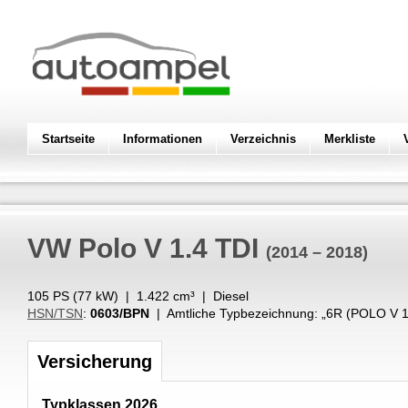
Startseite
Informationen
Verzeichnis
Merkliste
VW
Polo V 1.4 TDI
(2014 – 2018)
105 PS (
77
kW
) |
1.422
cm³
|
Diesel
HSN/TSN
:
0603/BPN
| Amtliche Typbezeichnung: „
6R (POLO V 1
Versicherung
Typklassen 2026