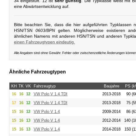
34 eingestuft. 12 ist
sehr günstig
. Die Typklasse weist mit B
eine Abwärtsentwicklung auf.
Bitte beachten Sie, dass die hier aufgeführten Typklassen 
HSN/TSN
0603/BPN
gelten. Möglicherweise existieren an
ähnlichen Namens mit anderen HSN/TSN und anderen Typkl
einen Fahrzeugtypen eindeutig.
Alle Angaben sind ohne Gewähr. Fehler oder zwischenzeitliche Änderungen könne
Ähnliche Fahrzeugtypen
KH
TK
VK
Fahrzeugtyp
Baujahre
PS (k
16
16
12
VW
Polo V 1.4 TDI
2013-2018
90 (6
17
16
12
VW
Polo V 1.4 TDI
2013-2018
75 (5
15
16
12
VW
Polo V 1.4
2009-2014
86 (6
15
16
13
VW
Polo V 1.4
2012-2014
140 (1
15
16
13
VW
Polo V 1.4
2014-2018
150 (1