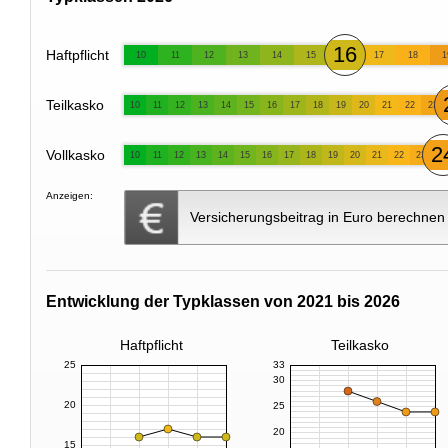
16
Haftpflicht
10
11
12
13
14
15
17
18
1
Teilkasko
10
11
12
13
14
15
16
17
18
19
20
21
22
23
2
Vollkasko
10
11
12
13
14
15
16
17
18
19
20
21
22
23
Anzeigen:
Versicherungsbeitrag in Euro berechnen
Entwicklung der Typklassen von 2021 bis 2026
Haftpflicht
Teilkasko
25
33
30
20
25
20
15