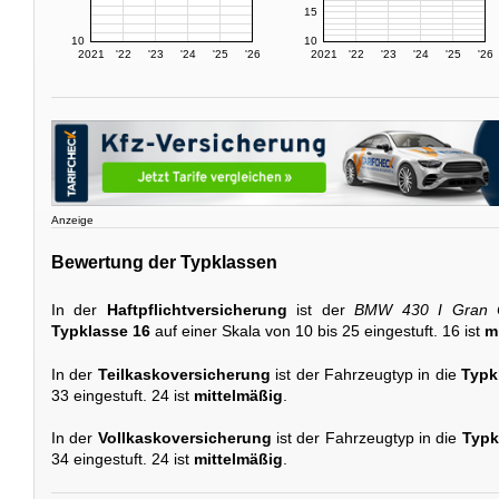
15
10
10
2021
'22
'23
'24
'25
'26
2021
'22
'23
'24
'25
'26
Anzeige
Bewertung der Typklassen
In der
Haftpflichtversicherung
ist der
BMW 430 I Gran C
Typklasse 16
auf einer Skala von 10 bis 25 eingestuft. 16 ist
m
In der
Teilkaskoversicherung
ist der Fahrzeugtyp in die
Typk
33 eingestuft. 24 ist
mittelmäßig
.
In der
Vollkaskoversicherung
ist der Fahrzeugtyp in die
Typk
34 eingestuft. 24 ist
mittelmäßig
.