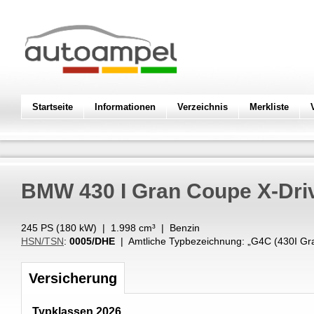
Startseite
Informationen
Verzeichnis
Merkliste
BMW
430 I Gran Coupe X-Dri
245 PS (
180
kW
) |
1.998
cm³
|
Benzin
HSN/TSN
:
0005/DHE
| Amtliche Typbezeichnung: „
G4C (430I Gr
Versicherung
Typklassen 2026