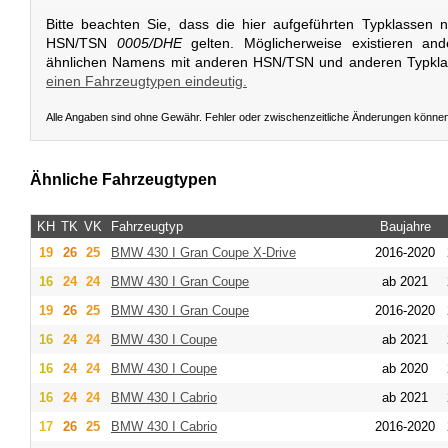
Bitte beachten Sie, dass die hier aufgeführten Typklassen 
HSN/TSN
0005/DHE
gelten. Möglicherweise existieren an
ähnlichen Namens mit anderen HSN/TSN und anderen Typkl
einen Fahrzeugtypen eindeutig.
Alle Angaben sind ohne Gewähr. Fehler oder zwischenzeitliche Änderungen könne
Ähnliche Fahrzeugtypen
KH
TK
VK
Fahrzeugtyp
Baujahre
19
26
25
BMW
430 I Gran Coupe X-Drive
2016-2020
16
24
24
BMW
430 I Gran Coupe
ab 2021
19
26
25
BMW
430 I Gran Coupe
2016-2020
16
24
24
BMW
430 I Coupe
ab 2021
16
24
24
BMW
430 I Coupe
ab 2020
16
24
24
BMW
430 I Cabrio
ab 2021
17
26
25
BMW
430 I Cabrio
2016-2020